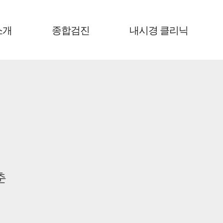
소개
종합검진
내시경 클리닉
춘
춘
춘