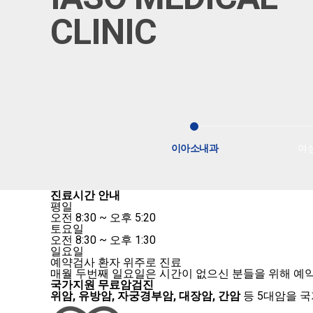
CLINIC
CLINIC
CLINIC
이아소내과
여
진료시간 안내
평일
오전 8:30 ~ 오후 5:20
토요일
오전 8:30 ~ 오후 1:30
일요일
예약검사 환자 위주로 진료
매월 두번째 일요일은 시간이 없으신 분들을 위해 예
국가지원 무료암검진
위암, 유방암, 자궁경부암, 대장암, 간암
등 5대암을 